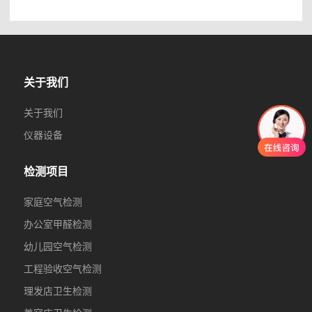
关于我们
关于我们
仪器设备
检测项目
家庭空气检测
办公室甲醛检测
幼儿园空气检测
工程验收空气检测
理发店卫生检测