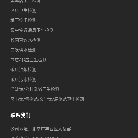
美容店卫生检测
酒店卫生检测
地下空间检测
集中空调通风卫生检测
校园直饮水检测
二次供水检测
商店/书店卫生检测
饭店油烟检测
饭店污水检测
游泳馆/公共洗浴卫生检测
图书馆/博物馆/文学馆/展览馆卫生检测
联系我们
公司地址：北京市丰台区大瓦窑